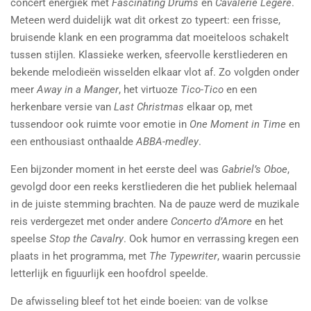
concert energiek met
Fascinating Drums
en
Cavalerie Légère
.
Meteen werd duidelijk wat dit orkest zo typeert: een frisse,
bruisende klank en een programma dat moeiteloos schakelt
tussen stijlen. Klassieke werken, sfeervolle kerstliederen en
bekende melodieën wisselden elkaar vlot af. Zo volgden onder
meer
Away in a Manger
, het virtuoze
Tico-Tico
en een
herkenbare versie van
Last Christmas
elkaar op, met
tussendoor ook ruimte voor emotie in
One Moment in Time
en
een enthousiast onthaalde
ABBA-medley
.
Een bijzonder moment in het eerste deel was
Gabriel’s Oboe
,
gevolgd door een reeks kerstliederen die het publiek helemaal
in de juiste stemming brachten. Na de pauze werd de muzikale
reis verdergezet met onder andere
Concerto d’Amore
en het
speelse
Stop the Cavalry
. Ook humor en verrassing kregen een
plaats in het programma, met
The Typewriter
, waarin percussie
letterlijk en figuurlijk een hoofdrol speelde.
De afwisseling bleef tot het einde boeien: van de volkse