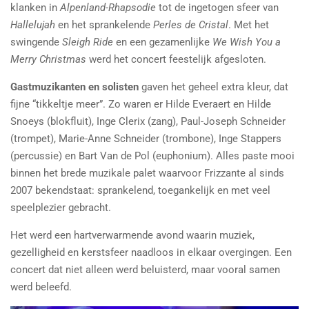
klanken in
Alpenland-Rhapsodie
tot de ingetogen sfeer van
Hallelujah
en het sprankelende
Perles de Cristal
. Met het
swingende
Sleigh Ride
en een gezamenlijke
We Wish You a
Merry Christmas
werd het concert feestelijk afgesloten.
Gastmuzikanten en solisten
gaven het geheel extra kleur, dat
fijne “tikkeltje meer”. Zo waren er Hilde Everaert en Hilde
Snoeys (blokfluit), Inge Clerix (zang), Paul-Joseph Schneider
(trompet), Marie-Anne Schneider (trombone), Inge Stappers
(percussie) en Bart Van de Pol (euphonium). Alles paste mooi
binnen het brede muzikale palet waarvoor Frizzante al sinds
2007 bekendstaat: sprankelend, toegankelijk en met veel
speelplezier gebracht.
Het werd een hartverwarmende avond waarin muziek,
gezelligheid en kerstsfeer naadloos in elkaar overgingen. Een
concert dat niet alleen werd beluisterd, maar vooral samen
werd beleefd.