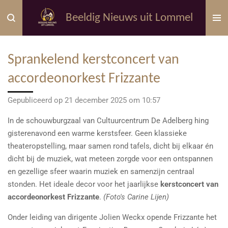
Ga
Beeldig Nieuws uit Lommel
direct
naar
de
Sprankelend kerstconcert van
hoofdinhoud
accordeonorkest Frizzante
Gepubliceerd op 21 december 2025 om 10:57
In de schouwburgzaal van Cultuurcentrum De Adelberg hing
gisterenavond een warme kerstsfeer. Geen klassieke
theateropstelling, maar samen rond tafels, dicht bij elkaar én
dicht bij de muziek, wat meteen zorgde voor een ontspannen
en gezellige sfeer waarin muziek en samenzijn centraal
stonden. Het ideale decor voor het jaarlijkse
kerstconcert van
accordeonorkest Frizzante
.
(Foto's Carine Lijen)
Onder leiding van dirigente Jolien Weckx opende Frizzante het