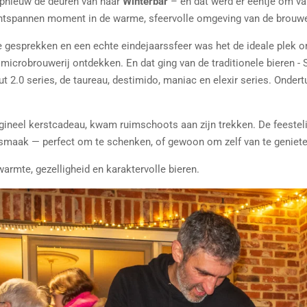
pnieuw de deuren van haar
Winterbar
– en dat werd er eentje om van
tspannen moment in de warme, sfeervolle omgeving van de brouwe
jne gesprekken en een echte eindejaarssfeer was het de ideale plek
icrobrouwerij ontdekken. En dat ging van de traditionele bieren - Sl
out 2.0 series, de taureau, destimido, maniac en elexir series. Onde
ineel kerstcadeau, kwam ruimschoots aan zijn trekken. De feestelij
e smaak — perfect om te schenken, of gewoon om zelf van te geniete
armte, gezelligheid en karaktervolle bieren.