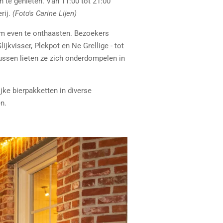
 te genieten. Van 11:00 tot 21:00
rij.
(Foto's Carine Lijen)
 om even te onthaasten. Bezoekers
ijkvisser, Plekpot en Ne Grellige - tot
rtussen lieten ze zich onderdompelen in
ke bierpakketten in diverse
n.