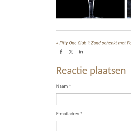
«
Fifty-One Club ’t Zand schenkt met F
D
D
S
e
e
h
l
e
a
e
l
r
Reactie plaatsen
n
e
Naam *
E-mailadres *