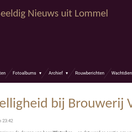
eeldig Nieuws uit Lommel
ten
Fotoalbums
Archief
Rouwberichten
Wachtdien
lligheid bij Brouwerij 
m 23:42