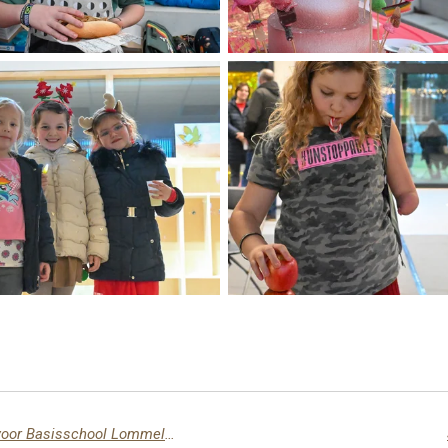
555 euro van Werkplaatsen Fun Run voor Basisschool Lommel West