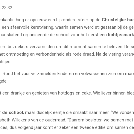
 23:32
vakantie hing er opnieuw een bijzondere sfeer op de
Christelijke b
een sfeervolle kerstviering, waarin samen werd stilgestaan bij de ge
t aansluitend organiseerde de school voor het eerst een
lichtjesmark
ndere bezoekers verzamelden om dit moment samen te beleven. De 
et ontmoeting en verbondenheid als rode draad. Na de viering veran
chtjes.
e. Rond het vuur verzamelden kinderen en volwassenen zich om mars
gde.
en drankje en genieten van hotdogs en cake. Wie liever binnen blee
r de school
, maar duidelijk eentje die smaakt naar meer. “We vonden
iesbeth Willekens van de ouderraad. “Daarom besloten we samen met
ces, dus volgend jaar komt er zeker een tweede editie om samen de k