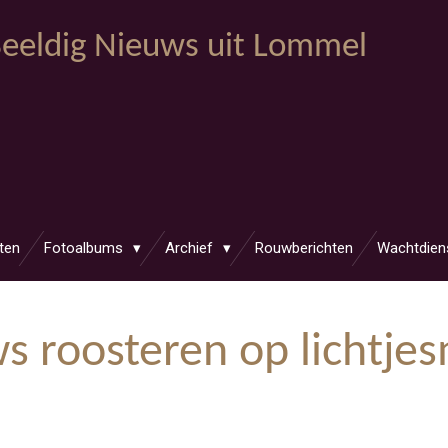
eeldig Nieuws uit Lommel
ten
Fotoalbums
Archief
Rouwberichten
Wachtdien
 roosteren op lichtje