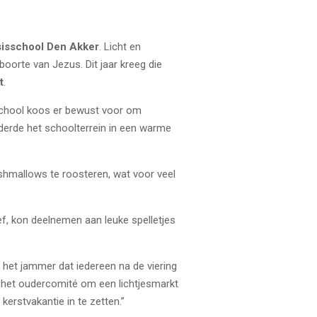
asisschool Den Akker
. Licht en
boorte van Jezus. Dit jaar kreeg die
t
.
school koos er bewust voor om
derde het schoolterrein in een warme
hmallows te roosteren, wat voor veel
f, kon deelnemen aan leuke spelletjes
 het jammer dat iedereen na de viering
 het oudercomité om een lichtjesmarkt
erstvakantie in te zetten.”