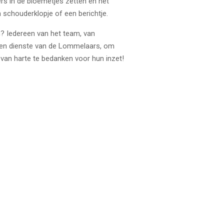
ers in de bloemetjes zetten en het
n schouderklopje of een berichtje.
jn? Iedereen van het team, van
 ten dienste van de Lommelaars, om
van harte te bedanken voor hun inzet!