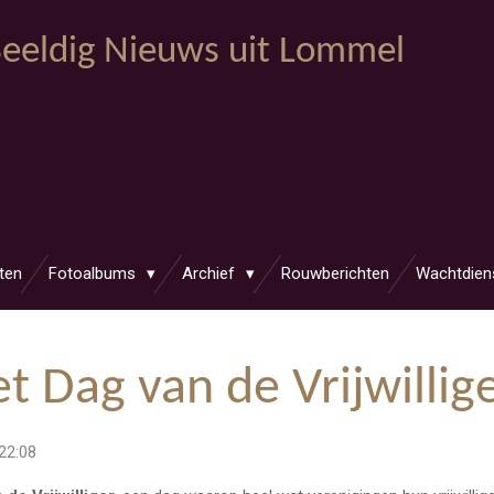
eeldig Nieuws uit Lommel
ten
Fotoalbums
Archief
Rouwberichten
Wachtdien
t Dag van de Vrijwillig
22:08