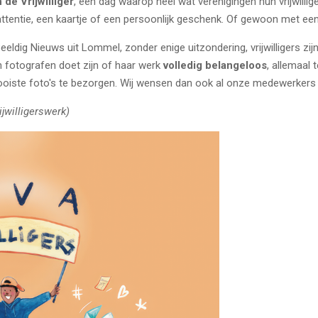
 de Vrijwilliger
, een dag waarop heel wat verenigingen hun vrijwillig
e attentie, een kaartje of een persoonlijk geschenk. Of gewoon met ee
eldig Nieuws uit Lommel, zonder enige uitzondering, vrijwilligers zi
n fotografen doet zijn of haar werk
volledig belangeloos
, allemaal
mooiste foto's te bezorgen. Wij wensen dan ook al onze medewerkers 
jwilligerswerk)