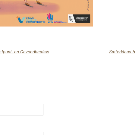
Sfeervol Sinterklaasontbijt voor de Trefpunt- en Gezondheidswandelaars
Sinterklaas 