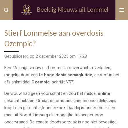
Ga
Beeldig Nieuws uit Lommel
direct
naar
de
Stierf Lommelse aan overdosis
hoofdinhoud
Ozempic?
Gepubliceerd op 2 december 2025 om 17:28
Een 46-jarige vrouw uit Lommel is onverwacht overleden,
mogelijk door een
te hoge dosis semaglutide
, de stof in het
afslankmiddel
Ozempic
, schrijft
VRT
.
De vrouw had geen voorschrift en zou het middel
online
gekocht hebben. Omdat de omstandigheden onduidelijk zijn,
loopt een gerechtelijk onderzoek. Daarbij is onder meer een
man uit Noord-Limburg als mogelijke tussenpersoon
ondervraagd. De exacte doodsoorzaak is nog niet bevestigd,