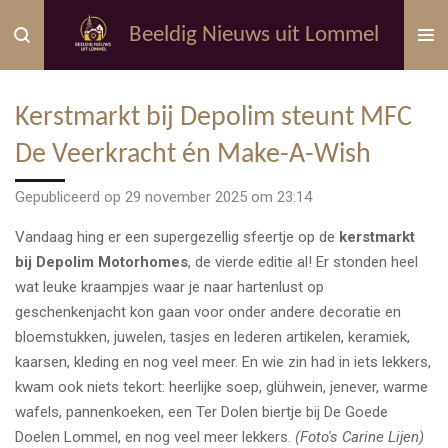
Ga
Beeldig Nieuws uit Lommel
direct
naar
de
Kerstmarkt bij Depolim steunt MFC
hoofdinhoud
De Veerkracht én Make-A-Wish
Gepubliceerd op 29 november 2025 om 23:14
Vandaag hing er een supergezellig sfeertje op de
kerstmarkt
bij Depolim Motorhomes
, de vierde editie al
!
Er stonden heel
wat leuke kraampjes waar je naar hartenlust op
geschenkenjacht kon gaan voor onder andere decoratie en
bloemstukken, juwelen, tasjes en lederen artikelen, keramiek,
kaarsen, kleding en nog veel meer. En wie zin had in iets lekkers,
kwam ook niets tekort: heerlijke soep, glühwein, jenever, warme
wafels, pannenkoeken, een Ter Dolen biertje bij De Goede
Doelen Lommel, en nog veel meer lekkers.
(Foto's Carine Lijen)