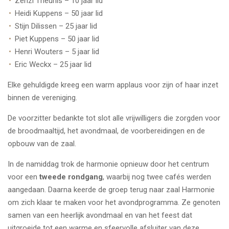
Zenzi Theunis – 10 jaar lid
Heidi Kuppens – 50 jaar lid
Stijn Dilissen – 25 jaar lid
Piet Kuppens – 50 jaar lid
Henri Wouters – 5 jaar lid
Eric Weckx – 25 jaar lid
Elke gehuldigde kreeg een warm applaus voor zijn of haar inzet
binnen de vereniging.
De voorzitter bedankte tot slot alle vrijwilligers die zorgden voor
de broodmaaltijd, het avondmaal, de voorbereidingen en de
opbouw van de zaal.
In de namiddag trok de harmonie opnieuw door het centrum
voor een
tweede rondgang
, waarbij nog twee cafés werden
aangedaan. Daarna keerde de groep terug naar zaal Harmonie
om zich klaar te maken voor het avondprogramma. Ze genoten
samen van een heerlijk avondmaal en van het feest
dat
uitgroeide tot een warme en sfeervolle afsluiter van deze