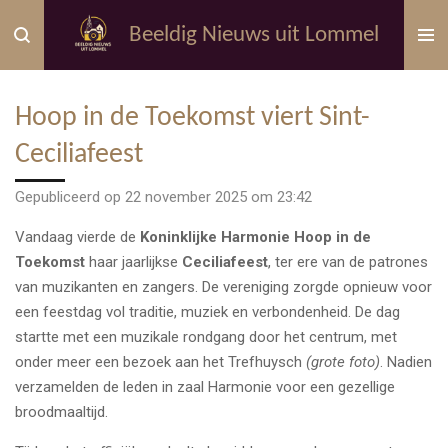
Ga
Beeldig Nieuws uit Lommel
direct
naar
de
Hoop in de Toekomst viert Sint-
hoofdinhoud
Ceciliafeest
Gepubliceerd op 22 november 2025 om 23:42
Vandaag vierde de
Koninklijke Harmonie Hoop in de
Toekomst
haar jaarlijkse
Ceciliafeest
, ter ere van de patrones
van muzikanten en zangers. De vereniging zorgde opnieuw voor
een feestdag vol traditie, muziek en verbondenheid.
De dag
startte met een muzikale rondgang door het centrum, met
onder meer een bezoek aan het Trefhuysch
(grote foto)
. Nadien
verzamelden de leden in zaal Harmonie voor een gezellige
broodmaaltijd.