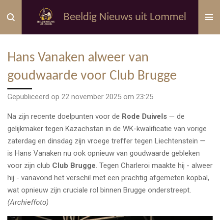
Ga
Beeldig Nieuws uit Lommel
direct
naar
de
Hans Vanaken alweer van
hoofdinhoud
goudwaarde voor Club Brugge
Gepubliceerd op 22 november 2025 om 23:25
Na zijn recente doelpunten voor de
Rode Duivels
— de
gelijkmaker tegen Kazachstan in de WK-kwalificatie van vorige
zaterdag en dinsdag zijn vroege treffer tegen Liechtenstein —
is Hans Vanaken nu ook opnieuw van goudwaarde gebleken
voor zijn club
Club Brugge
. Tegen Charleroi maakte hij - alweer
hij - vanavond het verschil met een prachtig afgemeten kopbal,
wat opnieuw zijn cruciale rol binnen Brugge onderstreept.
(Archieffoto)