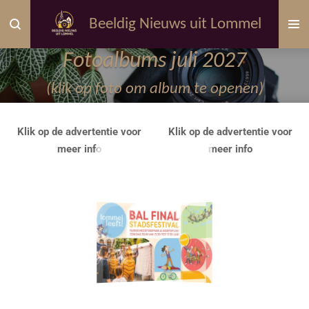
Ga
Beeldig Nieuws uit Lommel
direct
naar
Fotoalbums juli 2027
de
hoofdinhoud
(klik op foto om album te openen)
Klik op de advertentie voor
Klik op de advertentie voor
meer info
meer info